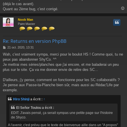
(déjà le cas avant).
s
a
Quant au 2ème bug, c'est corrigé.
g
e
Noob Man
t
Paint Master
Re: Returns en version PhpBB
M
21 oct. 2020, 13:31
e
Wah, c'est vraiment sympa, merci pour le boulot HS ! Comme quoi, tu ne
s
peux pas abandonner Shy'Co. ^^
s
a
Je mettrai mes séries/planches que j'ai encore, et me baladerai un peu
g
plus sur le site. Ça va me donner envie de relire des SC...
e
D'ailleurs, j'y pense, comment on fonctionne pour les SC collaboratifs ?
Je pense aux Passe-ta-Planche bien sûr, mais aussi au Rédac'Life par
exemple.
Hiro Shinji
a écrit :
↑
El Señor Toulou a écrit :
EDIT: J'avais pensé, ça serait sympas une petite page sur l'histoire
de Shyco.
A l'avenir, c'est prévu que le texte de bienvenue aille dans un "A propos"