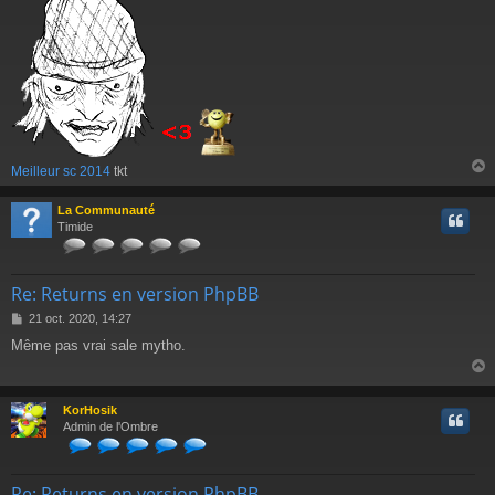
Meilleur sc 2014
tkt
La Communauté
t
Timide
Re: Returns en version PhpBB
M
21 oct. 2020, 14:27
e
Même pas vrai sale mytho.
s
s
a
g
KorHosik
e
t
Admin de l'Ombre
Re: Returns en version PhpBB