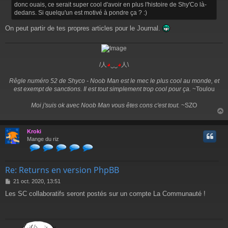
donc ouais, ce serait super cool d'avoir en plus l'histoire de Shy'Co là-
dedans. Si quelqu'un est motivé à pondre ça ? :)
On peut partir de tes propres articles pour le Journal.
/人
◕
‿‿
◕
人\
Rêgle numéro 52 de Shyco - Noob Man est le mec le plus cool au monde, et
est exempt de sanctions. Il est tout simplement trop cool pour ça.
~Toulou
Moi j'suis ok avec Noob Man vous êtes cons c'est tout.
~SZO
Kroki
t
Mange du riz
Re: Returns en version PhpBB
M
21 oct. 2020, 13:51
e
Les SC collaboratifs seront postés sur un compte La Communauté !
s
s
a
g
e