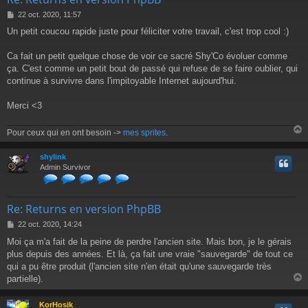
M
22 oct. 2020, 11:57
e
Un petit coucou rapide juste pour féliciter votre travail, c'est trop cool :)
s
s
a
Ca fait un petit quelque chose de voir ce sacré Shy'Co évoluer comme
g
ça. C'est comme un petit bout de passé qui refuse de se faire oublier, qui
e
continue à survivre dans l'impitoyable Internet aujourd'hui.
Merci <3
Pour ceux qui en ont besoin ->
mes sprites
.
shylink
t
Admin Survivor
Re: Returns en version PhpBB
M
22 oct. 2020, 14:24
e
Moi ça m'a fait de la peine de perdre l'ancien site. Mais bon, je le gérais
s
plus depuis des années. Et là, ça fait une vraie "sauvegarde" de tout ce
s
a
qui a pu être produit (l'ancien site n'en était qu'une sauvegarde très
g
partielle).
e
KorHosik