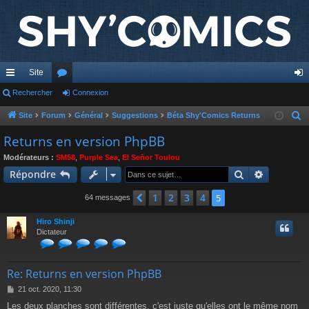
Site
cc
Rechercher
or
Connexion
on
ès
u
ne
Site
Forum
Général
Suggestions
Béta Shy'Comics Returns
R
e
ra
m
xi
Returns en version PhpBB
c
pi
s
on
Modérateurs :
SM58
,
Purple Sea
,
El Señor Toulou
h
Rechercher
Recherch
Répondre
de
e
r
1
2
3
4
Précédente
5
64 messages
c
Hiro Shinji
h
Dictateur
e
r
Re: Returns en version PhpBB
M
21 oct. 2020, 11:30
e
Les deux planches sont différentes, c'est juste qu'elles ont le même nom
s