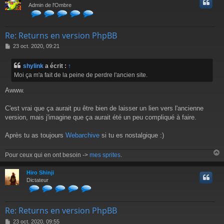
t
Admin de l'Ombre
Re: Returns en version PhpBB
M
23 oct. 2020, 09:21
e
s
shylink
a écrit :
↑
s
Moi ça m'a fait de la peine de perdre l'ancien site.
a
g
Awww.
e
C'est vrai que ça aurait pu être bien de laisser un lien vers l'ancienne
version, mais j'imagine que ça aurait été un peu compliqué à faire.
Après tu as toujours
Webarchive
si tu es nostalgique :)
Pour ceux qui en ont besoin ->
mes sprites
.
Hiro Shinji
t
Dictateur
Re: Returns en version PhpBB
M
23 oct. 2020, 09:55