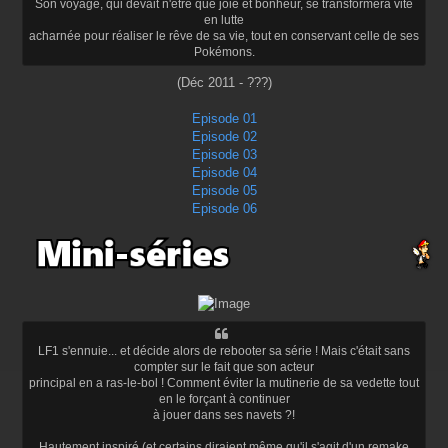
Son voyage, qui devait n'être que joie et bonheur, se transformera vite
en lutte
acharnée pour réaliser le rêve de sa vie, tout en conservant celle de ses
Pokémons.
(Déc 2011 - ???)
Episode 01
Episode 02
Episode 03
Episode 04
Episode 05
Episode 06
LF1 s'ennuie... et décide alors de rebooter sa série ! Mais c'était sans
compter sur le fait que son acteur
principal en a ras-le-bol ! Comment éviter la mutinerie de sa vedette tout
en le forçant à continuer
à jouer dans ses navets ?!
Hautement inspiré (et certains diraient même qu'il s'agit d'un remake