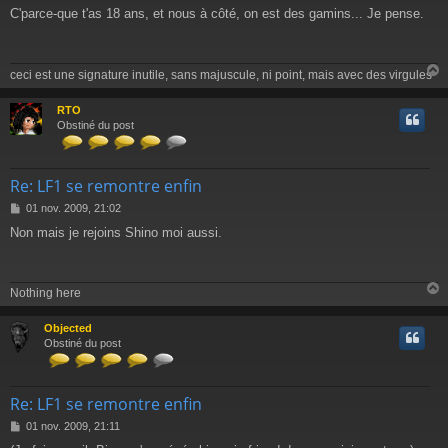
e
C'parce-que t'as 18 ans, et nous à côté, on est des gamins... Je pense.
s
s
a
g
ceci est une signature inutile, sans majuscule, ni point, mais avec des virgules
e
RTO
t
Obstiné du post
Re: LF1 se remontre enfin
M
01 nov. 2009, 21:02
e
Non mais je rejoins Shino moi aussi.
s
s
a
g
Nothing here
e
Objected
t
Obstiné du post
Re: LF1 se remontre enfin
M
01 nov. 2009, 21:11
e