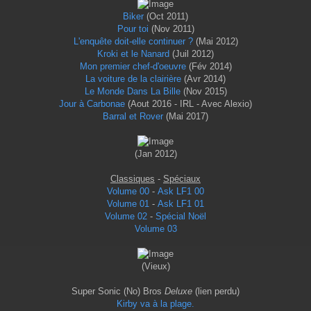
Biker
(Oct 2011)
Pour toi
(Nov 2011)
L'enquête doit-elle continuer ?
(Mai 2012)
Kroki et le Nanard
(Juil 2012)
Mon premier chef-d'oeuvre
(Fév 2014)
La voiture de la clairière
(Avr 2014)
Le Monde Dans La Bille
(Nov 2015)
Jour à Carbonae
(Aout 2016 - IRL - Avec Alexio)
Barral et Rover
(Mai 2017)
(Jan 2012)
Classiques
-
Spéciaux
Volume 00
-
Ask LF1 00
Volume 01
-
Ask LF1 01
Volume 02
-
Spécial Noël
Volume 03
(Vieux)
Super Sonic (No) Bros
Deluxe
(lien perdu)
Kirby va à la plage.