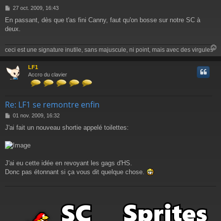
M
27 oct. 2009, 16:43
e
En passant, dès que t'as fini Canny, faut qu'on bosse sur notre SC à
s
deux.
s
a
g
ceci est une signature inutile, sans majuscule, ni point, mais avec des virgules
e
LF1
t
Accro du clavier
Re: LF1 se remontre enfin
M
01 nov. 2009, 16:32
e
J'ai fait un nouveau shortie appelé toilettes:
s
s
a
g
e
J'ai eu cette idée en revoyant les gags d'HS.
Donc pas étonnant si ça vous dit quelque chose.