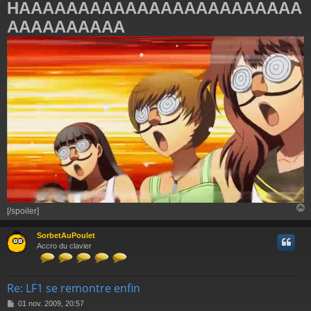
HAAAAAAAAAAAAAAAAAAAAAAAA
AAAAAAAAAA
[/spoiler]
SorbetAuPoulet
t
Accro du clavier
Re: LF1 se remontre enfin
M
01 nov. 2009, 20:57