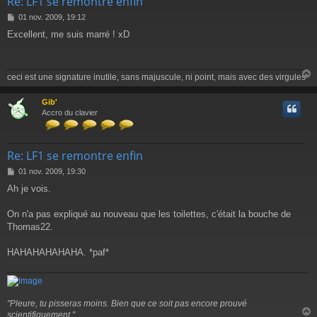
Re: LF1 se remontre enfin
M
01 nov. 2009, 19:12
e
Excellent, me suis marré ! xD
s
s
a
g
ceci est une signature inutile, sans majuscule, ni point, mais avec des virgules
e
Gib'
t
Accro du clavier
Re: LF1 se remontre enfin
M
01 nov. 2009, 19:30
e
Ah je vois.
s
s
a
On n'a pas expliqué au nouveau que les toilettes, c'était la bouche de
g
Thomas22.
e
HAHAHAHAHAHA. *paf*
"Pleure, tu pisseras moins. Bien que ce soit pas encore prouvé
scientifiquement."