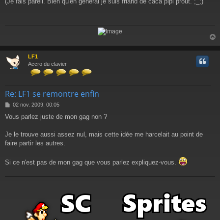
(Je fais pareil. Bien qu'en général je suis friand de caca pipi prout. ;_;)
s
s
a
g
e
LF1
t
Accro du clavier
Re: LF1 se remontre enfin
M
02 nov. 2009, 00:05
e
Vous parlez juste de mon gag non ?
s
s
a
Je le trouve aussi assez nul, mais cette idée me harcelait au point de
g
faire partir les autres.
e
Si ce n'est pas de mon gag que vous parlez expliquez-vous.