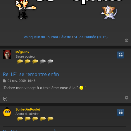
Vainqueur du Tournoi Céleste
/
SC de l'année (2015)
Mégalink
t
Sacré posteur
Re: LF1 se remontre enfin
M
01 nov. 2009, 16:43
e
J'adore mon visage à a troisième case à la "
"
s
s
a
(y)
g
e
SorbetAuPoulet
t
Accro du clavier