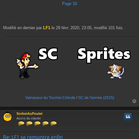
Page 10
Modifié en dernier par
LF1
le 29 févr. 2020, 23:05, modifié 101 fois.
Vainqueur du Tournoi Céleste
/
SC de l'année (2015)
SorbetAuPoulet
t
Accro du clavier
Re: LF1 se remontre enfin