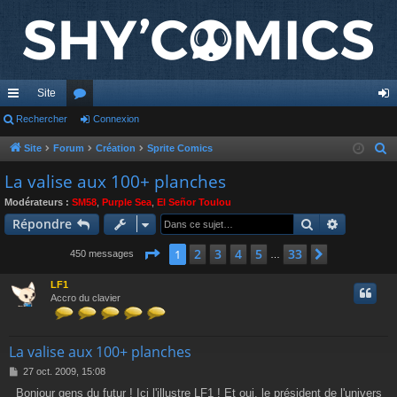
Site
cc
Rechercher
or
Connexion
on
ès
u
ne
Site
Forum
Création
Sprite Comics
R
e
ra
m
xi
La valise aux 100+ planches
c
pi
s
on
Modérateurs :
SM58
,
Purple Sea
,
El Señor Toulou
h
Rechercher
Recherch
Répondre
de
e
r
Page
1
sur
33
2
3
4
5
33
1
Suivante
450 messages
…
c
LF1
h
Accro du clavier
e
r
La valise aux 100+ planches
M
27 oct. 2009, 15:08
e
Bonjour gens du futur ! Ici l'illustre LF1 ! Et oui, le président de l'univers
s