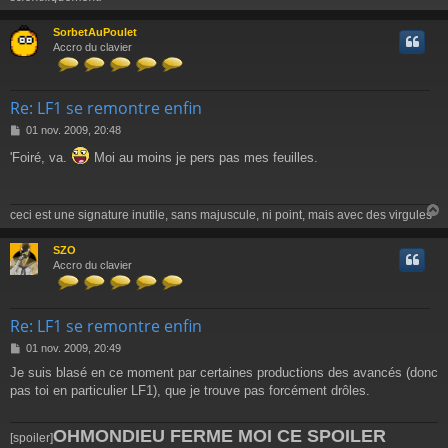
SorbetAuPoulet
t
Accro du clavier
Re: LF1 se remontre enfin
M
01 nov. 2009, 20:48
e
'Foiré, va.
Moi au moins je pers pas mes feuilles.
s
s
a
g
ceci est une signature inutile, sans majuscule, ni point, mais avec des virgules
e
SZO
t
Accro du clavier
Re: LF1 se remontre enfin
M
01 nov. 2009, 20:49
e
Je suis blasé en ce moment par certaines productions des avancés (donc
s
pas toi en particulier LF1), que je trouve pas forcément drôles.
s
a
g
OHMONDIEU FERME MOI CE SPOILER
[spoiler]
e