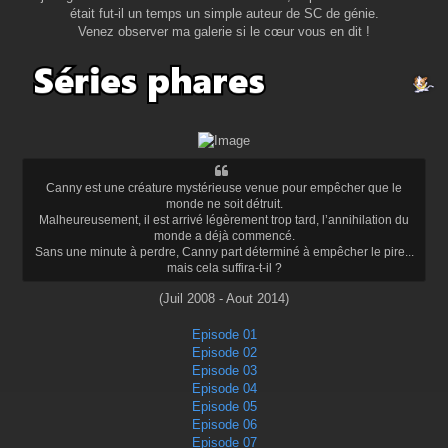
était fut-il un temps un simple auteur de SC de génie.
s
a
Venez observer ma galerie si le cœur vous en dit !
g
e
Canny est une créature mystérieuse venue pour empêcher que le
monde ne soit détruit.
Malheureusement, il est arrivé légèrement trop tard, l’annihilation du
monde a déjà commencé.
Sans une minute à perdre, Canny part déterminé à empêcher le pire...
mais cela suffira-t-il ?
(Juil 2008 - Aout 2014)
Episode 01
Episode 02
Episode 03
Episode 04
Episode 05
Episode 06
Episode 07