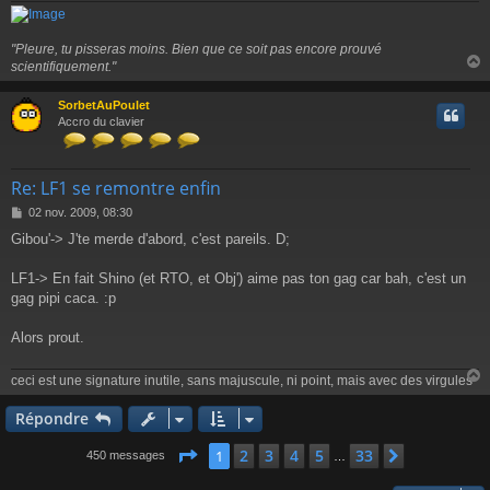
"Pleure, tu pisseras moins. Bien que ce soit pas encore prouvé
scientifiquement."
SorbetAuPoulet
t
Accro du clavier
Re: LF1 se remontre enfin
M
02 nov. 2009, 08:30
e
Gibou'-> J'te merde d'abord, c'est pareils. D;
s
s
a
LF1-> En fait Shino (et RTO, et Obj') aime pas ton gag car bah, c'est un
g
gag pipi caca. :p
e
Alors prout.
ceci est une signature inutile, sans majuscule, ni point, mais avec des virgules
Répondre
t
Page
1
sur
33
2
3
4
5
33
1
Suivante
450 messages
…