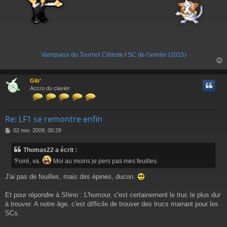
Vainqueur du Tournoi Céleste
/
SC de l'année (2015)
Gib'
t
Accro du clavier
Re: LF1 se remontre enfin
M
02 nov. 2009, 00:28
e
s
Thomas22 a écrit :
s
a
'Foiré, va.
Moi au moins je pers pas mes feuilles.
g
e
J'ai pas de feuilles, mais des épines, ducon.
Et pour répondre à Shino : L'humour, c'est certainement le truc le plus dur
à trouver. A notre âge, c'est difficile de trouver des trucs marrant pour les
SCs.