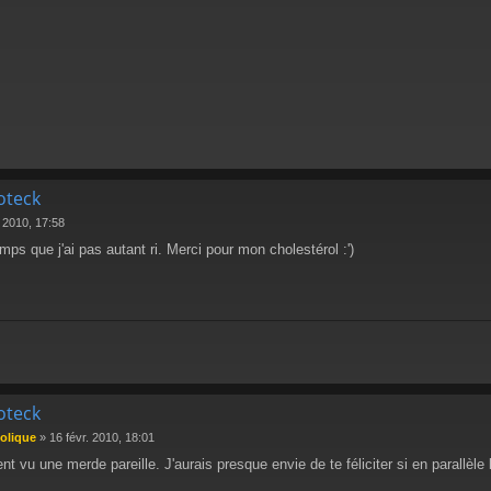
oteck
. 2010, 17:58
mps que j'ai pas autant ri. Merci pour mon cholestérol :')
oteck
oolique
»
16 févr. 2010, 18:01
t vu une merde pareille. J'aurais presque envie de te féliciter si en parallèle 