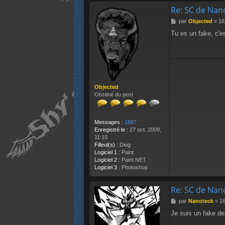
Re: SC de Nan
M
par
Objected
»
16
e
Tu es un fake, c'e
s
s
a
g
e
Objected
Obstiné du post
Messages :
1687
Enregistré le :
27 oct. 2009,
11:15
Filleul(s) :
Diog
Logiciel 1 :
Paint
Logiciel 2 :
Paint.NET
Logiciel 3 :
Photoshop
Re: SC de Nan
M
par
Nanoteck
»
16
e
Je suis un fake de
s
s