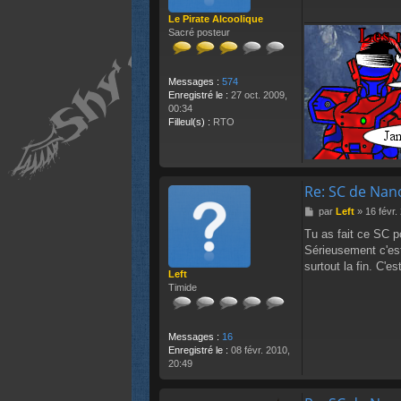
a
Le Pirate Alcoolique
g
Sacré posteur
e
Messages :
574
Enregistré le :
27 oct. 2009,
00:34
Filleul(s) :
RTO
Re: SC de Nan
M
par
Left
»
16 févr.
e
Tu as fait ce SC p
s
Sérieusement c'est
s
a
surtout la fin. C'e
Left
g
Timide
e
Messages :
16
Enregistré le :
08 févr. 2010,
20:49