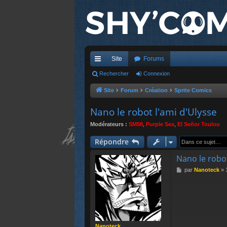
Site
Forums
cc
Rechercher
Connexion
ès
Site
Forum
Création
Sprite Comics
ra
Nano le robot l'ami d'Ulysse
pi
Modérateurs :
SM58
,
Purple Sea
,
El Señor Toulou
de
Répondre
Nano le robot
M
par
Nanoteck
»
e
s
s
a
g
e
Nanoteck