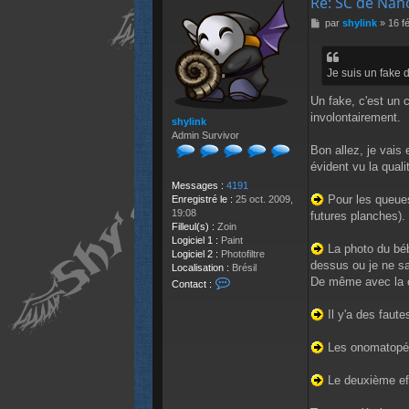
Re: SC de Nan
M
par
shylink
»
16 f
e
s
s
Je suis un fake 
a
g
Un fake, c'est un 
e
involontairement.
shylink
Admin Survivor
Bon allez, je vais
évident vu la quali
Messages :
4191
Pour les queues 
Enregistré le :
25 oct. 2009,
19:08
futures planches).
Filleul(s) :
Zoin
Logiciel 1 :
Paint
La photo du bébé
Logiciel 2 :
Photofiltre
dessus ou je ne sai
Localisation :
Brésil
De même avec la cr
C
Contact :
o
n
Il y'a des faute
t
a
Les onomatopées 
c
t
e
Le deuxième effe
r
s