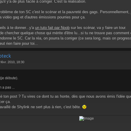
u'il y'a de plus facile à corriger. C'est la réalisation.
problème de ton SC c'est le scénar et la pauvreté des gags. Personnellement, j
'a vidéo gag et d'autres émissions pourries pour ça.
eils à te donner...y'a
un tuto fait par Noob
sur les scénar, va y faire un tour.
 de chercher quelque chose qui mérite d'être lu...si tu ne trouve pas comment co
donne le SC. Car la réa, on pourra la corriger (ce sera long, mais on progresse
ut rien faire pour toi...
oteck
 févr. 2010, 18:30
(je débute).
n a pas ...
té ton post ? Tu vires ce dont tu as honte, dès que nous avons émis l'idée que
er ça.
availlé de Shylink ne sert plus à rien, c'est bête.