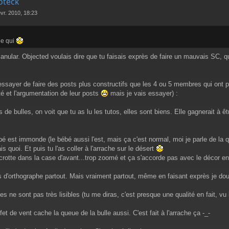
oteck
évr. 2010, 18:23
de qui
canular. Objected voulais dire que tu faisais exprès de faire un mauvais SC, qu
 essayer de faire des posts plus constructifs que les 4 ou 5 membres qui ont 
té et l'argumentation de leur posts
mais je vais essayer) :
de bulles, on voit que tu as lu les tutos, elles sont biens. Elle gagnerait à êt
 est immonde (le bébé aussi l'est, mais ça c'est normal, moi je parle de la q
s quoi. Et puis tu l'as coller à l'arrache sur le désert
otte dans la case d'avant...trop zoomé et ça s'accorde pas avec le décor en
s d'orthographe partout. Mais vraiment partout, même en faisant exprès je dout
ne sont pas très lisibles (tu me diras, c'est presque une qualité en fait, vu 
t de vent cache la queue de la bulle aussi. C'est fait à l'arrache ça -_-