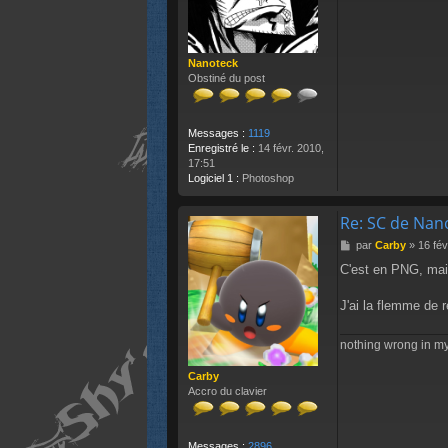
a
g
e
Nanoteck
Obstiné du post
Messages :
1119
Enregistré le :
14 févr. 2010,
17:51
Logiciel 1 :
Photoshop
Re: SC de Nan
M
par
Carby
»
16 fév
e
C'est en PNG, mais
s
s
a
J'ai la flemme de r
g
e
nothing wrong in 
Carby
Accro du clavier
Messages :
2896