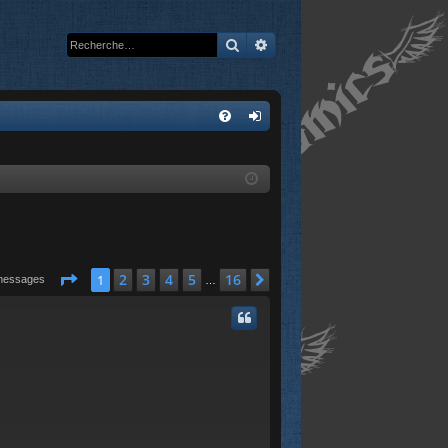
Rechercher
Recherche avancée
A
FA
on
Q
ne
xi
on
Page
1
sur
16
2
3
4
5
16
1
Suivante
messages
…