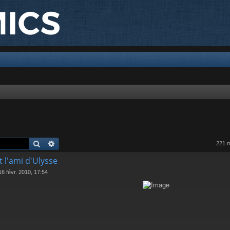
Rechercher
Recherche avancée
221 
 l'ami d'Ulysse
16 févr. 2010, 17:54