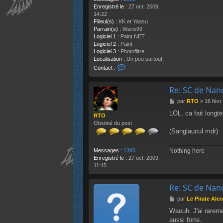
Enregistré le :
27 oct. 2009,
14:22
Filleul(s) :
KK et Yaasu
Parrain(s) :
Wario99
Logiciel 1 :
Paint.NET
Logiciel 2 :
Paint
Logiciel 3 :
Photofiltre
Localisation :
Un peu partout.
C
Contact :
o
n
Re: SC de Nan
t
a
M
par
RTO
»
16 févr
c
e
t
LOL, ca fait longte
s
RTO
e
s
Obstiné du post
r
a
(Sanglaucul mdr)
C
g
a
e
r
Messages :
1345
Nothing here
b
Enregistré le :
27 oct. 2009,
y
11:45
Re: SC de Nan
M
par
Le Pirate Alc
e
Waouh. J'ai raremen
s
aussi forte.
s