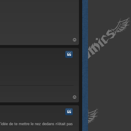
H
a
u
t
H
a
u
t
l'idée de te mettre le nez dedans n'était pas