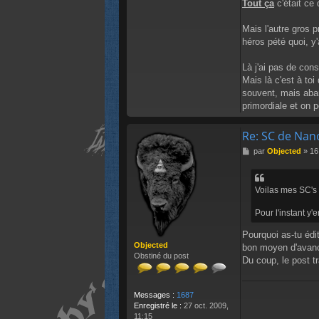
Tout ça
c'était ce q
h
y
Mais l'autre gros 
l
i
héros pété quoi, y
n
k
Là j'ai pas de cons
Mais là c'est à toi
souvent, mais aban
primordiale et on pe
Re: SC de Nan
M
par
Objected
»
16
e
s
s
Voilas mes SC's 
a
g
Pour l'instant y'e
e
Pourquoi as-tu édi
Objected
bon moyen d'avanc
Obstiné du post
Du coup, le post tr
Messages :
1687
Enregistré le :
27 oct. 2009,
11:15