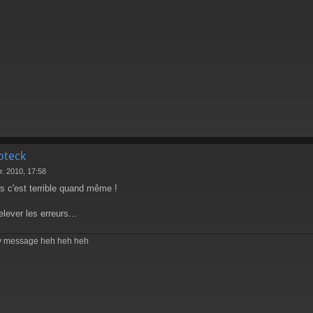
oteck
r. 2010, 17:58
 c'est terrible quand même !
elever les erreurs...
my message heh heh heh