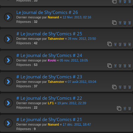
Réponses :
33
1
2
3
Le Journal de Shy'Comics # 26
Dernier message par
Nanard
«
12 févr. 2013, 02:16
Réponses :
32
1
2
3
# Le Journal de Shy'Comics # 25
Dernier message par
Tahamster
«
28 nov. 2012, 23:50
Réponses :
42
1
2
3
4
# Le Journal de Shy'Comics # 24
Dernier message par
Kroki
«
05 nov. 2012, 19:05
Réponses :
53
1
2
3
4
# Le Journal de Shy'Comics # 23
Dernier message par
Tahamster
«
07 août 2012, 03:04
Réponses :
37
1
2
3
# Le Journal de Shy'Comics # 22
Dernier message par
LF1
«
19 janv. 2012, 22:39
Réponses :
22
1
2
# Le Journal de Shy'Comics # 21
Dernier message par
Nanard
«
17 déc. 2011, 18:47
Réponses :
9