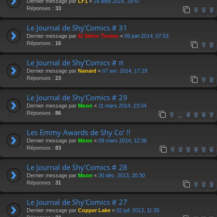
Dernier message par
LF1
«
18 août 2014, 18:47
Réponses :
33
1
2
3
Le Journal de Shy'Comics # 31
Dernier message par
El Señor Toulou
«
06 juin 2014, 07:53
Réponses :
16
1
2
Le Journal de Shy'Comics # π
Dernier message par
Nanard
«
07 avr. 2014, 17:29
Réponses :
23
1
2
Le Journal de Shy'Comics # 29
Dernier message par
Moon
«
11 mars 2014, 23:34
Réponses :
86
1
4
5
6
7
…
Les Emmy Awards de Shy Co' !!
Dernier message par
Moon
«
09 mars 2014, 12:36
Réponses :
83
1
2
3
4
5
6
Le Journal de Shy'Comics # 28
Dernier message par
Moon
«
30 déc. 2013, 20:30
Réponses :
31
1
2
3
Le Journal de Shy'Comics # 27
Dernier message par
Copper Lake
«
02 juil. 2013, 11:35