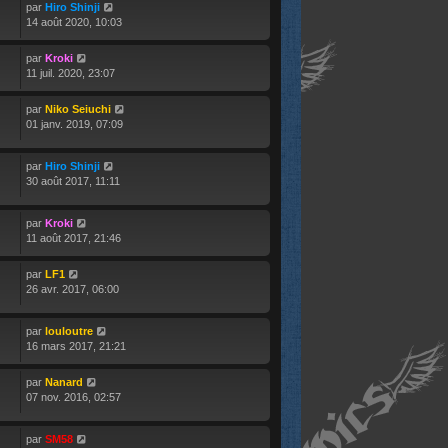
par
Hiro Shinji
14 août 2020, 10:03
par
Kroki
11 juil. 2020, 23:07
par
Niko Seiuchi
01 janv. 2019, 07:09
par
Hiro Shinji
30 août 2017, 11:11
par
Kroki
11 août 2017, 21:46
par
LF1
26 avr. 2017, 06:00
par
louloutre
16 mars 2017, 21:21
par
Nanard
07 nov. 2016, 02:57
par
SM58