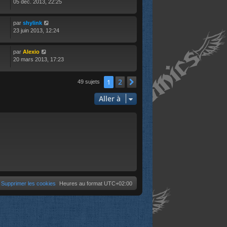
05 déc. 2013, 22:25
par
shylink
23 juin 2013, 12:24
par
Alexio
20 mars 2013, 17:23
2
1
Suivante
49 sujets
Aller à
Supprimer les cookies
Heures au format
UTC+02:00