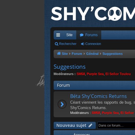
Site
Forums
cc
Rechercher
Connexion
ès
Site
Forum
Général
Suggestions
ra
Suggestions
pi
Modérateurs :
SM58
,
Purple Sea
,
El Señor Toulou
de
Forum
Béta Shy'Comics Returns
Céant viennent les rapports de bug, 
Shy'Comics Returns.
Modérateurs :
SM58
,
Purple Sea
,
El Señor
Nouveau sujet
Annonces