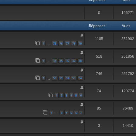
0
196271
Réponses
Vues
1105
351902
1
75
76
77
78
79
…
518
251856
1
34
35
36
37
38
…
746
251792
1
50
51
52
53
54
…
74
120774
1
2
3
4
5
6
85
76489
1
3
4
5
6
7
…
3
14410