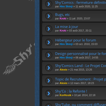
Shy'Comics : fermeture définiti
par
Hiro Shinji
»
11 août 2020, 11:25
Bugs, etc
par
Kroki
»
11 juil. 2020, 23:07
La mise à jour
par
Kroki
»
03 août 2017, 20:11
Hébergeur pour le forum
par
Hiro Shinji
»
03 oct. 2010, 15:03
Design personnalisé pour le f
par
Hiro Shinji
»
06 août 2017, 14:55
Shy'Comics Land : Le Projet 
par
Alexio
»
21 mai 2015, 13:26
Topic de Recrutement : Projet 
par
Alexio
»
12 mars 2017, 18:23
Shy'Co : la Refonte !
par
KorHosik
»
10 juil. 2014, 22:18
Shy'Tube, ou comment diffuser 