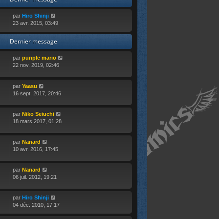
r
n
par
Hiro Shinji
i
23 avr. 2015, 03:49
e
r
m
Dernier message
e
s
par
punple mario
s
22 nov. 2019, 02:46
a
g
e
par
Yaasu
16 sept. 2017, 20:46
par
Niko Seiuchi
18 mars 2017, 01:28
par
Nanard
10 avr. 2016, 17:45
par
Nanard
06 juil. 2012, 19:21
par
Hiro Shinji
04 déc. 2010, 17:17