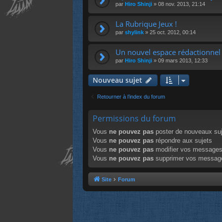
par
Hiro Shinji
»
08 nov. 2013, 21:14
La Rubrique Jeux !
par
shylink
»
25 oct. 2012, 00:14
Un nouvel espace rédactionnel 
par
Hiro Shinji
»
09 mars 2013, 12:33
Nouveau sujet
Retourner à l’index du forum
Permissions du forum
Vous
ne pouvez pas
poster de nouveaux su
Vous
ne pouvez pas
répondre aux sujets
Vous
ne pouvez pas
modifier vos message
Vous
ne pouvez pas
supprimer vos messag
Site
Forum