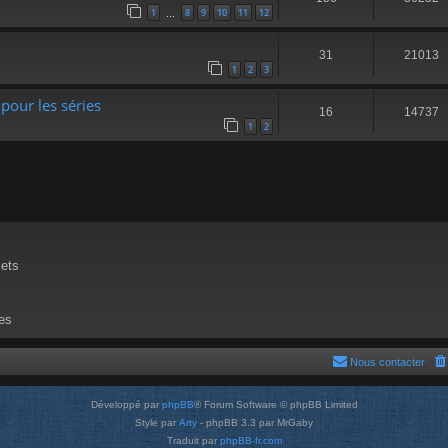
1
8
9
10
11
12
…
31
21013
1
2
3
pour les séries
16
14737
1
2
jets
s
es
Nous contacter
Développé par
phpBB
® Forum Software © phpBB Limited
Style par
Arty
- phpBB 3.3 par MrGaby
Traduit par
phpBB-fr.com