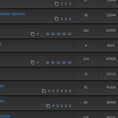
37
23946
1
2
3
éseaux sociaux
38
23544
1
2
3
182
62965
1
10
11
12
13
14
…
s
4
6663
324
87905
1
20
21
22
23
24
…
11
10113
ics
81
45358
1
2
3
4
5
6
urs
66
38998
1
2
3
4
5
Comics
156
56232