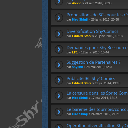
par
Alexio
»
24 avr. 2016, 08:36
Propositions de SCs pour les r
par
Hiro Shinji
»
28 janv. 2016, 20:58
Diversification Shy'Comics
par
Eddard Stark
»
25 janv. 2015, 16:18
Demandes pour Shy'Ressource
par
LF1
»
12 janv. 2016, 15:44
Suggestion de Partenaires ?
par
shylink
»
24 mai 2011, 06:37
Publicité IRL Shy' Comics
par
Eddard Stark
»
11 juil. 2014, 19:18
La censure dans les Sprite Com
par
Hiro Shinji
»
17 mai 2014, 12:15
Le barème des tournois/conco
par
Hiro Shinji
»
24 mars 2012, 21:21
Opération diversification Shy'