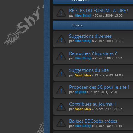
RÈGLES DU FORUM : A LIRE !
par
Hiro Shinji
»
25 oct. 2009, 13:05
Sujets
Suggestions diverses
par
Hiro Shinji
»
25 oct. 2009, 11:21
Reproches ? Injustices ?
par
Hiro Shinji
»
25 oct. 2009, 11:22
Suggestions du Site
par
Noob Man
»
19 nov. 2009, 14:00
Proposer des SC pour le site !
par
shylink
»
09 oct. 2011, 12:20
Contribuez au Journal !
par
Noob Man
»
25 oct. 2009, 21:22
Balises BBCodes créées
par
Hiro Shinji
»
25 oct. 2009, 11:10