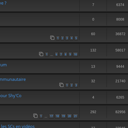
ve ?
7
6374
0
8008
60
36872
1
2
3
4
5
132
58017
1
6
7
8
9
10
…
orum
13
9444
Communautaire
32
21740
1
2
3
pour Shy'Co
4
6265
292
82956
1
17
18
19
20
21
…
les SCs en vidéos