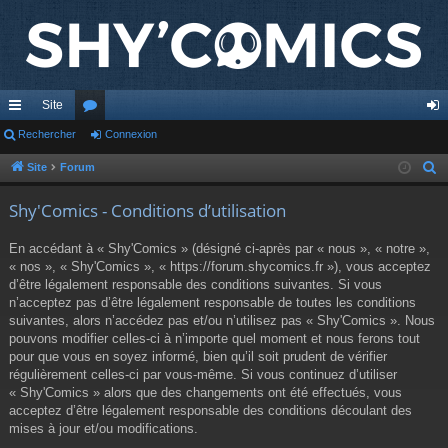
Site
cc
Rechercher
or
Connexion
on
ès
u
ne
Site
Forum
R
e
ra
m
xi
Shy'Comics - Conditions d’utilisation
c
pi
s
on
h
En accédant à « Shy'Comics » (désigné ci-après par « nous », « notre »,
de
e
« nos », « Shy'Comics », « https://forum.shycomics.fr »), vous acceptez
r
d’être légalement responsable des conditions suivantes. Si vous
c
n’acceptez pas d’être légalement responsable de toutes les conditions
suivantes, alors n’accédez pas et/ou n’utilisez pas « Shy'Comics ». Nous
h
pouvons modifier celles-ci à n’importe quel moment et nous ferons tout
e
pour que vous en soyez informé, bien qu’il soit prudent de vérifier
r
régulièrement celles-ci par vous-même. Si vous continuez d’utiliser
« Shy'Comics » alors que des changements ont été effectués, vous
acceptez d’être légalement responsable des conditions découlant des
mises à jour et/ou modifications.