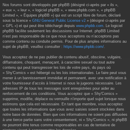
Nos forums sont développés par phpBB (désigné ci-après par « ils »,
« eux », « leur », « logiciel phpBB », « www.phpbb.com », « phpBB
Limited », « Équipes phpBB ») qui est un script libre de forum, déclaré
sous la licence «
GNU General Public License v2
» (désigné ci-après par
« GPL ») et qui peut être téléchargé depuis
www.phpbb.com
. Le logiciel
phpBB facilite seulement les discussions sur Internet. phpBB Limited
n’est pas responsable de ce que nous acceptons ou n’acceptons pas
comme contenu ou conduite permis. Pour de plus amples informations au
sujet de phpBB, veuillez consulter :
https://www.phpbb.com/
.
Vous acceptez de ne pas publier de contenu abusif, obscène, vulgaire,
diffamatoire, choquant, menaçant, à caractère sexuel ou tout autre
contenu qui peut transgresser les lois de votre pays, du pays où
« Shy'Comics » est hébergé ou les lois internationales. Le faire peut vous
mener à un bannissement immédiat et permanent, avec une notification à
votre fournisseur d’accès à Internet si nous le jugeons nécessaire. Les
adresses IP de tous les messages sont enregistrées pour aider au
renforcement de ces conditions. Vous acceptez que « Shy'Comics »
supprime, modifie, déplace ou verrouille n’importe quel sujet lorsque nous
estimons que cela est nécessaire. En tant que membre, vous acceptez
que toutes les informations que vous avez saisies soient stockées dans
notre base de données. Bien que ces informations ne soient pas diffusées
à une tierce partie sans votre consentement, ni « Shy'Comics », ni phpBB
ne pourront être tenus comme responsables en cas de tentative de