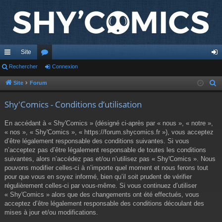
Site
cc
Rechercher
or
Connexion
on
ès
u
ne
Site
Forum
R
e
ra
m
xi
Shy'Comics - Conditions d’utilisation
c
pi
s
on
h
En accédant à « Shy'Comics » (désigné ci-après par « nous », « notre »,
de
e
« nos », « Shy'Comics », « https://forum.shycomics.fr »), vous acceptez
r
d’être légalement responsable des conditions suivantes. Si vous
c
n’acceptez pas d’être légalement responsable de toutes les conditions
suivantes, alors n’accédez pas et/ou n’utilisez pas « Shy'Comics ». Nous
h
pouvons modifier celles-ci à n’importe quel moment et nous ferons tout
e
pour que vous en soyez informé, bien qu’il soit prudent de vérifier
r
régulièrement celles-ci par vous-même. Si vous continuez d’utiliser
« Shy'Comics » alors que des changements ont été effectués, vous
acceptez d’être légalement responsable des conditions découlant des
mises à jour et/ou modifications.