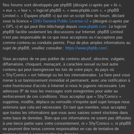
Nos forums sont développés par phpBB (désigné ci-après par « ils »,
« eux », « leur », « logiciel phpBB », « www.phpbb.com », « phpBB
Limited », « Équipes phpBB ») qui est un script libre de forum, déclaré
sous la licence «
GNU General Public License v2
» (désigné ci-après par
« GPL ») et qui peut être téléchargé depuis
www.phpbb.com
. Le logiciel
phpBB facilite seulement les discussions sur Internet. phpBB Limited
n’est pas responsable de ce que nous acceptons ou n’acceptons pas
comme contenu ou conduite permis. Pour de plus amples informations au
sujet de phpBB, veuillez consulter :
https://www.phpbb.com/
.
Vous acceptez de ne pas publier de contenu abusif, obscène, vulgaire,
diffamatoire, choquant, menaçant, à caractère sexuel ou tout autre
contenu qui peut transgresser les lois de votre pays, du pays où
« Shy'Comics » est hébergé ou les lois internationales. Le faire peut vous
mener à un bannissement immédiat et permanent, avec une notification à
votre fournisseur d’accès à Internet si nous le jugeons nécessaire. Les
adresses IP de tous les messages sont enregistrées pour aider au
renforcement de ces conditions. Vous acceptez que « Shy'Comics »
supprime, modifie, déplace ou verrouille n’importe quel sujet lorsque nous
estimons que cela est nécessaire. En tant que membre, vous acceptez
que toutes les informations que vous avez saisies soient stockées dans
notre base de données. Bien que ces informations ne soient pas diffusées
à une tierce partie sans votre consentement, ni « Shy'Comics », ni phpBB
ne pourront être tenus comme responsables en cas de tentative de