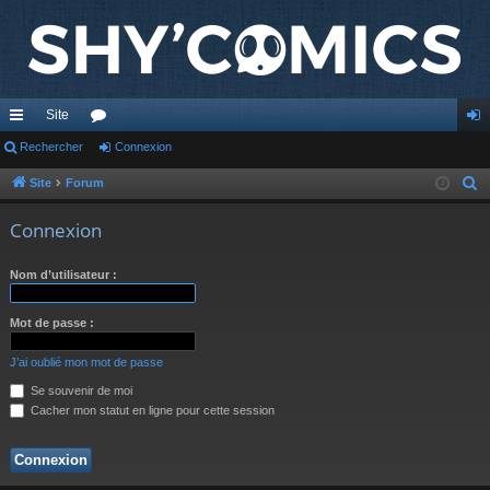
Site
cc
Rechercher
or
Connexion
on
ès
u
ne
Site
Forum
R
e
ra
m
xi
Connexion
c
pi
s
on
h
Nom d’utilisateur :
de
e
r
Mot de passe :
c
h
J’ai oublié mon mot de passe
e
Se souvenir de moi
r
Cacher mon statut en ligne pour cette session