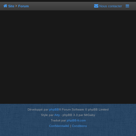
Site
Forum
Nous contacter
Développé par
phpBB
® Forum Software © phpBB Limited
Style par
Arty
- phpBB 3.3 par MrGaby
Traduit par
phpBB-fr.com
Confidentialité
|
Conditions