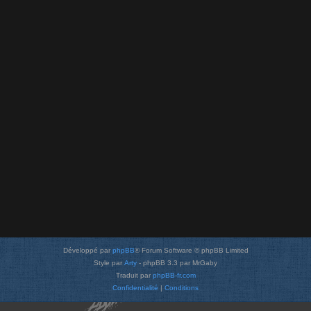
Développé par
phpBB
® Forum Software © phpBB Limited
Style par
Arty
- phpBB 3.3 par MrGaby
Traduit par
phpBB-fr.com
Confidentialité
|
Conditions