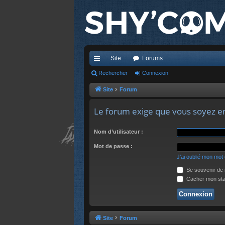
Site
Forums
cc
Rechercher
Connexion
ès
Site
Forum
ra
Le forum exige que vous soyez en
pi
Nom d’utilisateur :
de
Mot de passe :
J’ai oublié mon mot
Se souvenir de 
Cacher mon stat
Site
Forum