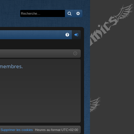
Rechercher
Recherche avancée
A
FA
on
Q
ne
xi
s membres.
on
Supprimer les cookies
Heures au format
UTC+02:00